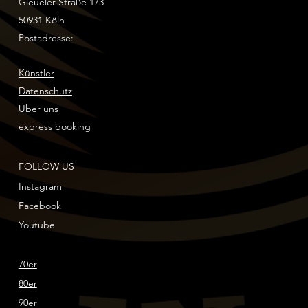
Gleueler Straße 173
50931 Köln
Postadresse:
Künstler
Datenschutz
Über uns
express booking
FOLLOW US
Instagram
Facebook
Youtube
70er
80er
90er