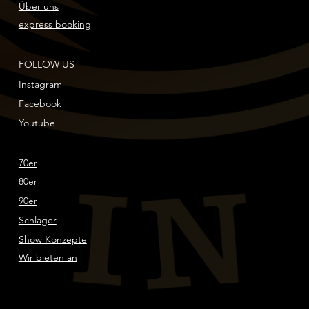
Über uns
express booking
FOLLOW US
Instagram
Facebook
Youtube
70er
80er
90er
Schlager
Show Konzepte
Wir bieten an