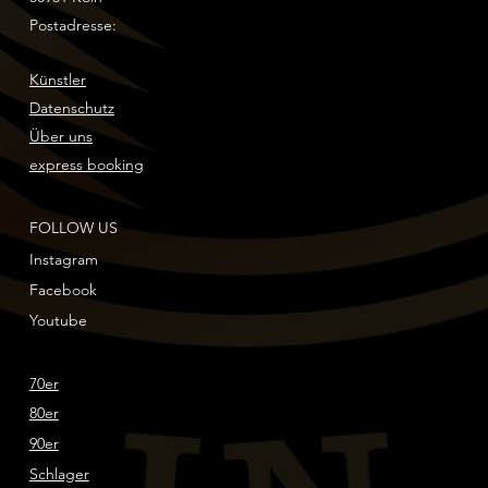
Postadresse:
Künstler
Datenschutz
Über uns
express booking
FOLLOW US
Instagram
Facebook
Youtube
70er
80er
90er
Schlager