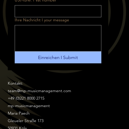
USt-IdNr. I Vat number
Ihre Nachricht I your message
Einreichen I Submit
Kontakt:
team@mp-musicmanagement.com
+49 (0)221 8000 2715
mp-musicmanagement
Maria Paech
Gleueler Straße 173
50931 Köln